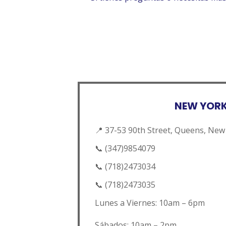
NEW YOR
📍 37-53 90th Street, Queens, New
📞
(347)9854079
📞
(718)2473034
📞
(718)2473035
Lunes a Viernes: 10am – 6pm
Sábados: 10am – 2pm