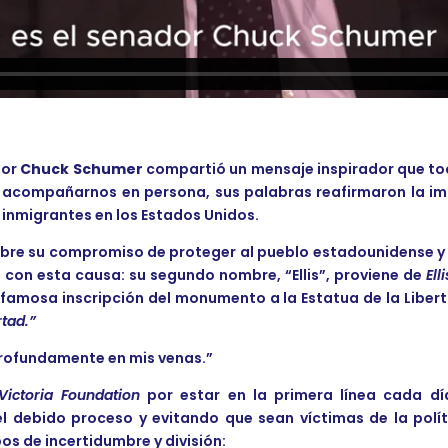
dor
Chuck Schumer
compartió un mensaje inspirador que toc
 acompañarnos en persona, sus palabras reafirmaron la imp
inmigrantes en los Estados Unidos.
re su compromiso de proteger al pueblo estadounidense y s
l con esta causa: su segundo nombre, “Ellis”, proviene de
Ell
a famosa inscripción del monumento a la Estatua de la Liber
tad.”
 profundamente en mis venas.”
Victoria Foundation
por estar en la primera línea cada dí
l debido proceso y evitando que sean víctimas de la polít
os de incertidumbre y división: