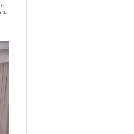
 fin
illa